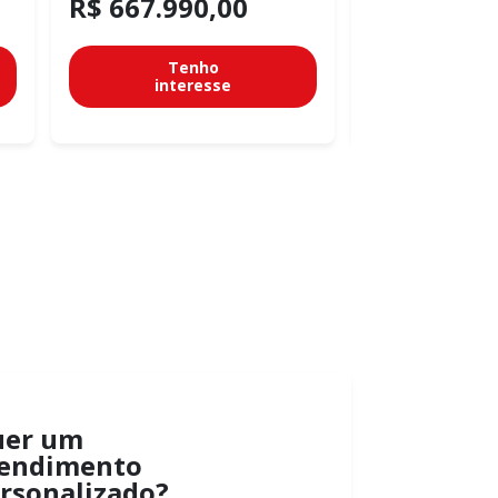
R$ 667.990,00
R$ 667.99
Tenho
Te
interesse
inter
uer um
endimento
rsonalizado?