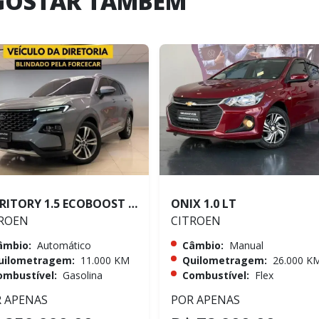
GOSTAR TAMBÉM
TERRITORY 1.5 ECOBOOST GTDI TITANIUM
ONIX 1.0 LT
ROEN
CITROEN
âmbio:
Automático
Câmbio:
Manual
uilometragem:
11.000 KM
Quilometragem:
26.000 K
ombustível:
Gasolina
Combustível:
Flex
 APENAS
POR APENAS