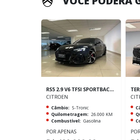
VOCÊ PODERÁ 
RS5 2.9 V6 TFSI SPORTBACK QUATTRO
CITROEN
CIT
Câmbio:
S-Tronic
C
Quilometragem:
26.000 KM
Q
Combustível:
Gasolina
C
POR APENAS
POR