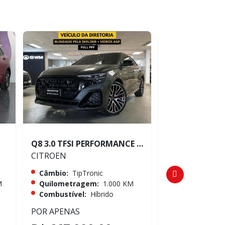
Q8 3.0 TFSI PERFORMANCE BLACK QUATTRO
CITROEN
CITROEN
Câmbio:
TipTronic
Câmbio:
TipTr
M
Quilometragem:
1.000 KM
Quilometrag
Combustível:
Híbrido
Combustível:
POR APENAS
POR APENAS