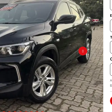
E
A
p