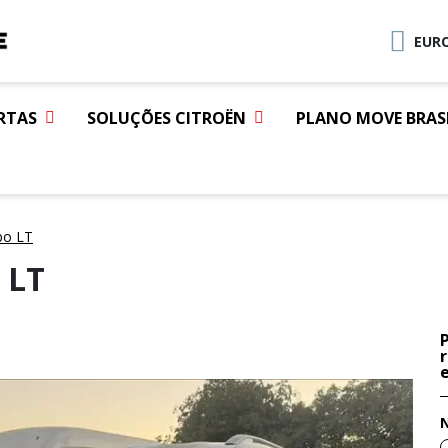
EURO
RTAS
SOLUÇÕES CITROËN
PLANO MOVE BRAS
bo LT
 LT
e