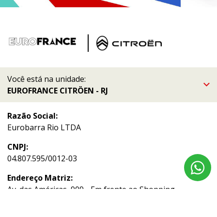
Você está na unidade:
EUROFRANCE CITRÖEN - RJ
Razão Social:
Eurobarra Rio LTDA
CNPJ:
04.807.595/0012-03
Endereço Matriz:
Av. das Américas, 909 - Em frente ao Shopping
Downtown - Barra da Tijuca - Rio de Janeiro-RJ
Aviso de Texto Legal