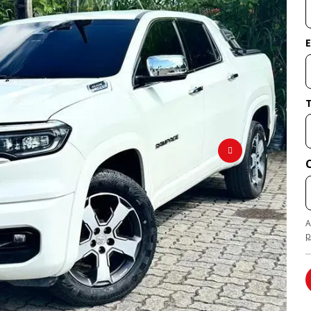
E
A
p