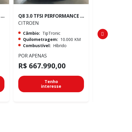
Q8 3.0 TFSI PERFORMANCE BLACK QUATTRO
Q8 3.0 TFSI PERFORMANCE BLACK QUATTRO
CRUZE 1.4 TUR
CITROEN
CITROEN
Câmbio:
TipTronic
Câmbio:
Auto
Quilometragem:
10.000 KM
Quilometrag
Combustível:
Híbrido
Combustível:
POR APENAS
POR APENAS
R$ 667.990,00
R$ 94.990
Tenho
Te
interesse
inter