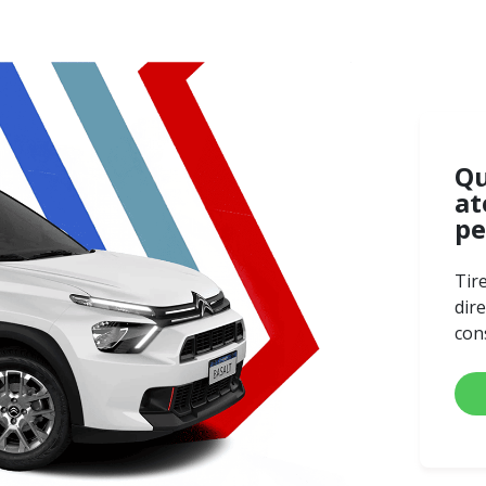
Q
at
pe
Tir
dir
con