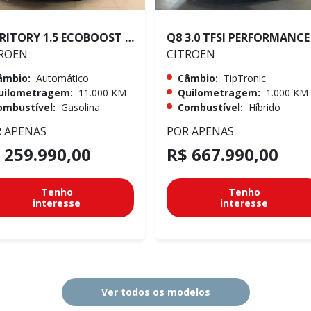
TERRITORY 1.5 ECOBOOST GTDI TITANIUM
ROEN
CITROEN
âmbio:
Automático
Câmbio:
TipTronic
uilometragem:
11.000 KM
Quilometragem:
1.000 KM
ombustível:
Gasolina
Combustível:
Híbrido
 APENAS
POR APENAS
 259.990,00
R$ 667.990,00
Tenho
Tenho
interesse
interesse
Ver todos os modelos