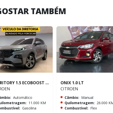
GOSTAR TAMBÉM
TERRITORY 1.5 ECOBOOST GTDI TITANIUM
ONIX 1.0 LT
ROEN
CITROEN
âmbio:
Automático
Câmbio:
Manual
uilometragem:
11.000 KM
Quilometragem:
26.000 K
ombustível:
Gasolina
Combustível:
Flex