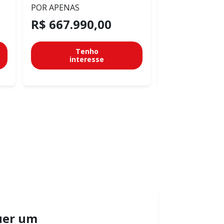
POR APENAS
POR APENAS
R$ 667.990,00
R$ 667.99
Tenho
Te
interesse
inter
uer um