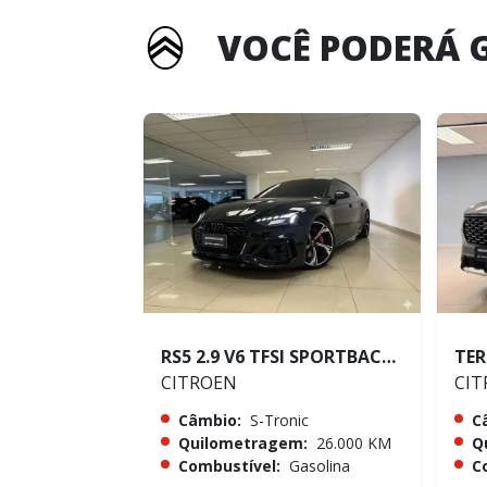
VOCÊ PODERÁ 
RS5 2.9 V6 TFSI SPORTBACK QUATTRO
CITROEN
CIT
Câmbio:
S-Tronic
C
Quilometragem:
26.000 KM
Q
Combustível:
Gasolina
C