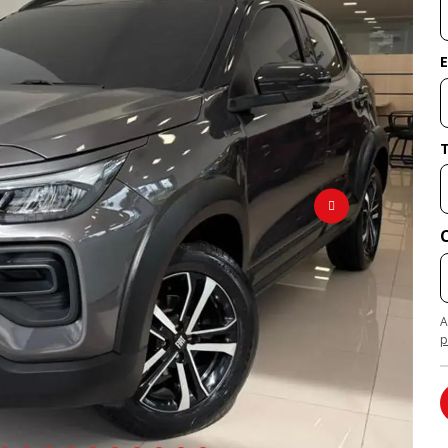
E
A
p