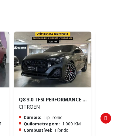
Q8 3.0 TFSI PERFORMANCE BLACK QUATTRO
CITROEN
CITROEN
Câmbio:
TipTronic
Câmbio:
TipTr
M
Quilometragem:
1.000 KM
Quilometrag
Combustível:
Híbrido
Combustível: