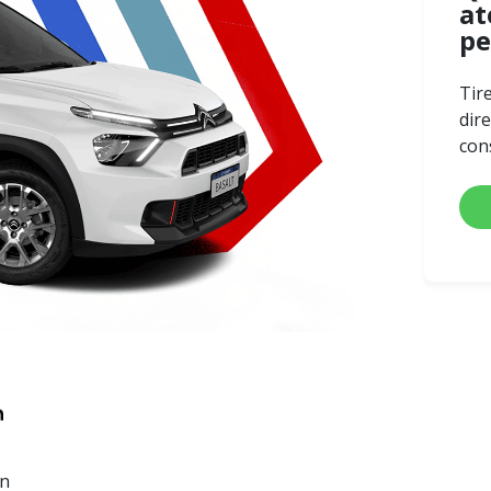
at
pe
Tir
dir
con
en