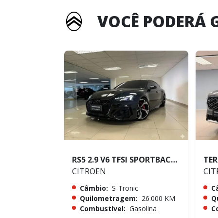
VOCÊ PODERÁ 
RS5 2.9 V6 TFSI SPORTBACK QUATTRO
CITROEN
CIT
Câmbio:
S-Tronic
C
Quilometragem:
26.000 KM
Q
Combustível:
Gasolina
C