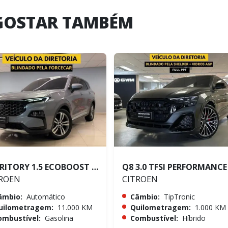
GOSTAR TAMBÉM
TERRITORY 1.5 ECOBOOST GTDI TITANIUM
ROEN
CITROEN
âmbio:
Automático
Câmbio:
TipTronic
uilometragem:
11.000 KM
Quilometragem:
1.000 KM
ombustível:
Gasolina
Combustível:
Híbrido