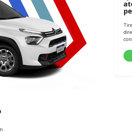
at
pe
Tir
dir
con
en