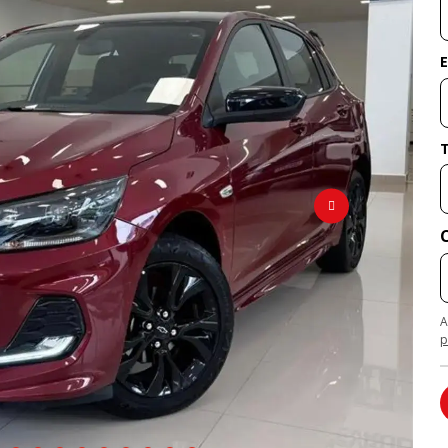
E
A
p