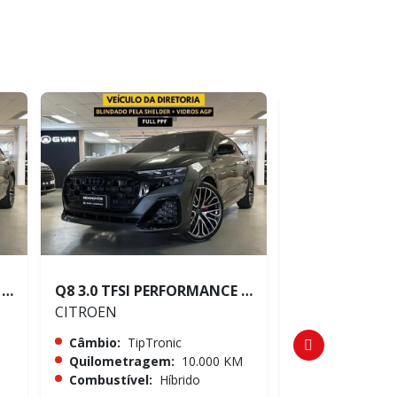
Q8 3.0 TFSI PERFORMANCE BLACK QUATTRO
Q8 3.0 TFSI PERFORMANCE BLACK QUATTRO
CRUZE 1.4 TUR
CITROEN
CITROEN
Câmbio:
TipTronic
Câmbio:
Auto
Quilometragem:
10.000 KM
Quilometrag
Combustível:
Híbrido
Combustível: