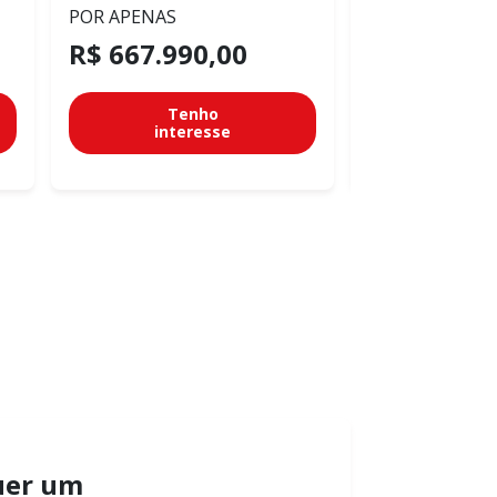
POR APENAS
POR APENAS
R$ 667.990,00
R$ 94.990
Tenho
Te
interesse
inter
uer um