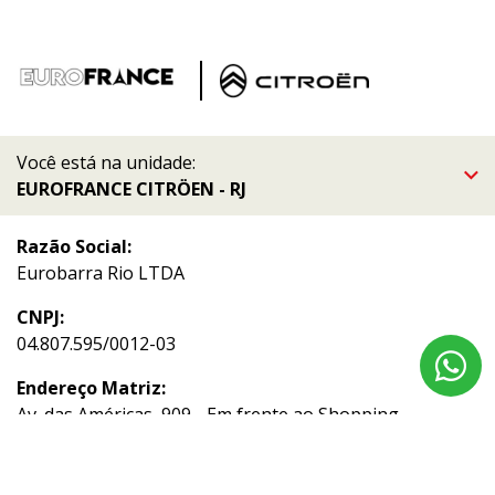
Você está na unidade:
EUROFRANCE CITRÖEN - RJ
Razão Social:
Eurobarra Rio LTDA
CNPJ:
04.807.595/0012-03
Endereço Matriz:
Av. das Américas, 909 - Em frente ao Shopping
Downtown - Barra da Tijuca - Rio de Janeiro-RJ
Aviso de Texto Legal