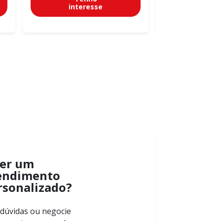
interesse
inter
er um
endimento
rsonalizado?
 dúvidas ou negocie