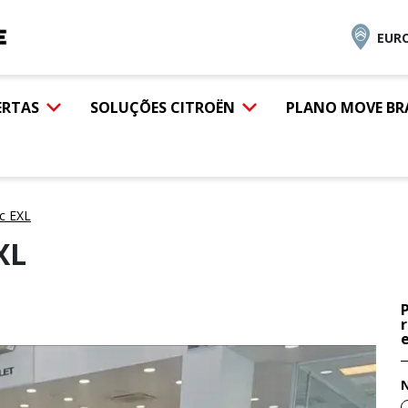
EURO
ERTAS
SOLUÇÕES CITROËN
PLANO MOVE BR
ec EXL
XL
e