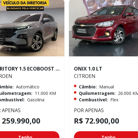
TERRITORY 1.5 ECOBOOST GTDI TITANIUM
ONIX 1.0 LT
ROEN
CITROEN
âmbio:
Automático
Câmbio:
Manual
uilometragem:
11.000 KM
Quilometragem:
26.000 K
ombustível:
Gasolina
Combustível:
Flex
 APENAS
POR APENAS
 259.990,00
R$ 72.900,00
Tenho
Tenho