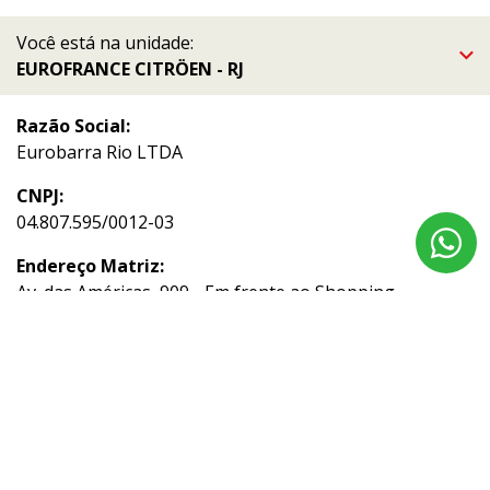
Você está na unidade:
EUROFRANCE CITRÖEN - RJ
Razão Social:
Eurobarra Rio LTDA
CNPJ:
04.807.595/0012-03
Endereço Matriz:
Av. das Américas, 909 - Em frente ao Shopping
Downtown - Barra da Tijuca - Rio de Janeiro-RJ
Aviso de Texto Legal
Acompanhe nossas redes sociais: