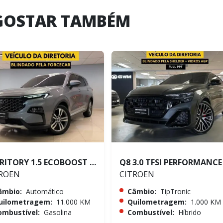
GOSTAR TAMBÉM
TERRITORY 1.5 ECOBOOST GTDI TITANIUM
ROEN
CITROEN
âmbio:
Automático
Câmbio:
TipTronic
uilometragem:
11.000 KM
Quilometragem:
1.000 KM
ombustível:
Gasolina
Combustível:
Híbrido