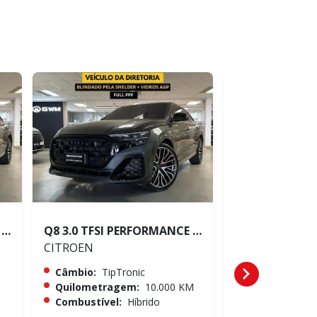
Q8 3.0 TFSI PERFORMANCE BLACK QUATTRO
Q8 3.0 TFSI PERFORMANCE BLACK QUATTRO
CRUZE 1.4 TUR
CITROEN
CITROEN
Câmbio:
TipTronic
Câmbio:
Auto
Quilometragem:
10.000 KM
Quilometrag
Combustível:
Híbrido
Combustível: