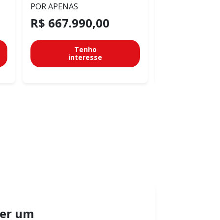
POR APENAS
POR APENAS
R$ 667.990,00
R$ 94.990
Tenho
Te
interesse
inter
er um