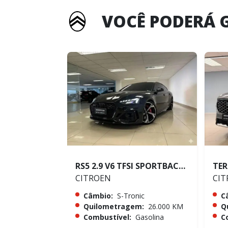
VOCÊ PODERÁ 
RS5 2.9 V6 TFSI SPORTBACK QUATTRO
CITROEN
CIT
Câmbio:
S-Tronic
C
Quilometragem:
26.000 KM
Q
Combustível:
Gasolina
C