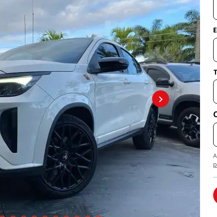
E
A
p