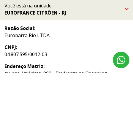
Você está na unidade:
EUROFRANCE CITRÖEN - RJ
Razão Social:
Eurobarra Rio LTDA
CNPJ:
04.807.595/0012-03
Endereço Matriz:
Av. das Américas, 909 - Em frente ao Shopping
Downtown - Barra da Tijuca - Rio de Janeiro-RJ
Aviso de Texto Legal
Acompanhe nossas redes sociais: