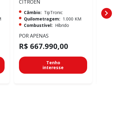
CITROEN
CITROEN
Câmbio:
TipTronic
Câmbio:
TipTr
M
Quilometragem:
1.000 KM
Quilometrag
Combustível:
Híbrido
Combustível:
POR APENAS
POR APENAS
R$ 667.990,00
R$ 667.99
Tenho
Te
interesse
inter