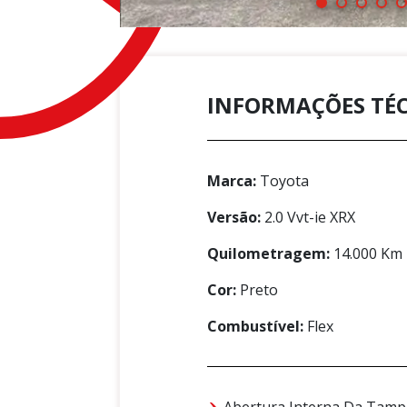
INFORMAÇÕES TÉ
Marca:
Toyota
Versão:
2.0 Vvt-ie XRX
Quilometragem:
14.000 Km
Cor:
Preto
Combustível:
Flex
Abertura Interna Da Tamp