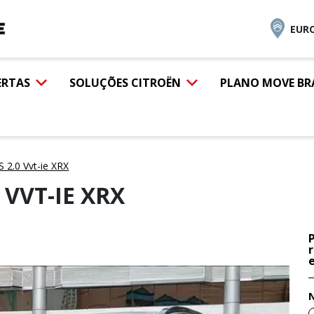
EURO
ERTAS
SOLUÇÕES CITROËN
PLANO MOVE BR
2.0 Vvt-ie XRX
 VVT-IE XRX
e