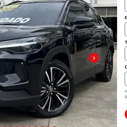
E
A
p