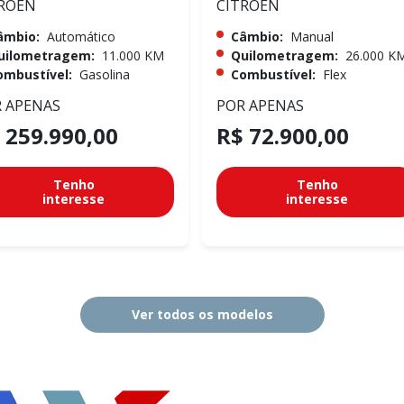
ROEN
CITROEN
âmbio:
Automático
Câmbio:
Manual
uilometragem:
11.000 KM
Quilometragem:
26.000 K
ombustível:
Gasolina
Combustível:
Flex
 APENAS
POR APENAS
 259.990,00
R$ 72.900,00
Tenho
Tenho
interesse
interesse
Ver todos os modelos