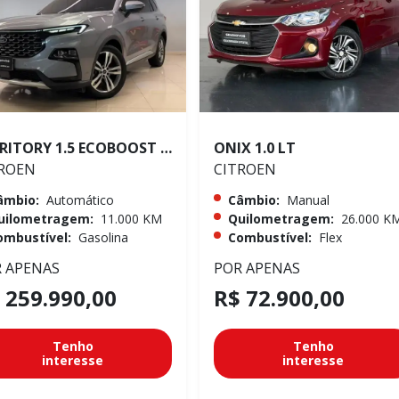
TERRITORY 1.5 ECOBOOST GTDI TITANIUM
ONIX 1.0 LT
ROEN
CITROEN
âmbio:
Automático
Câmbio:
Manual
uilometragem:
11.000 KM
Quilometragem:
26.000 K
ombustível:
Gasolina
Combustível:
Flex
 APENAS
POR APENAS
 259.990,00
R$ 72.900,00
Tenho
Tenho
interesse
interesse