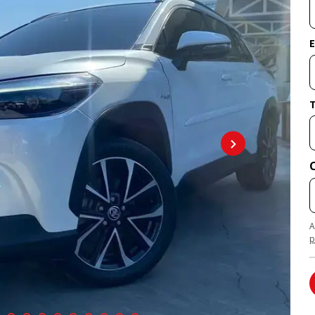
E
A
p