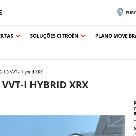
EURO
ERTAS
SOLUÇÕES CITROËN
PLANO MOVE BR
1.8 VVT-I Hybrid XRX
 VVT-I HYBRID XRX
e