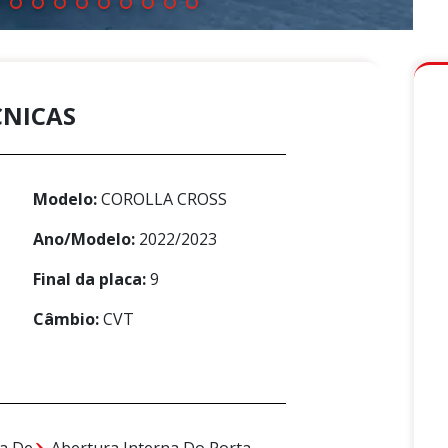
CNICAS
Modelo:
COROLLA CROSS
Ano/Modelo:
2022/2023
Final da placa:
9
Câmbio:
CVT
a De
Abertura Interna Do Porta-