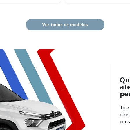
Ver todos os modelos
Qu
at
pe
Tire
dire
cons