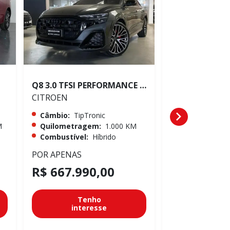
Q8 3.0 TFSI PERFORMANCE BLACK QUATTRO
CITROEN
CITROEN
Câmbio:
TipTronic
Câmbio:
TipTr
M
Quilometragem:
1.000 KM
Quilometrag
Combustível:
Híbrido
Combustível:
POR APENAS
POR APENAS
R$ 667.990,00
R$ 667.99
Tenho
Te
interesse
inter