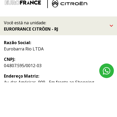
Você está na unidade:
EUROFRANCE CITRÖEN - RJ
Razão Social:
Eurobarra Rio LTDA
CNPJ:
04.807.595/0012-03
Endereço Matriz:
Av. das Américas, 909 - Em frente ao Shopping
Downtown - Barra da Tijuca - Rio de Janeiro-RJ
Aviso de Texto Legal