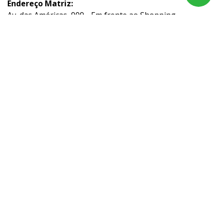
Endereço Matriz:
Av. das Américas, 909 - Em frente ao Shopping
Downtown - Barra da Tijuca - Rio de Janeiro-RJ
Aviso de Texto Legal
Acompanhe nossas redes sociais:
No trânsito, enxergar o outro é salvar vidas.
© Copyright 2026
AutoForce - Todos os direitos reservados.