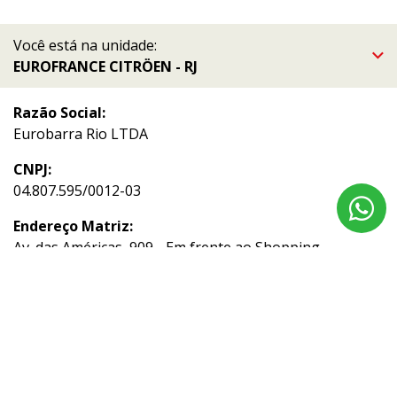
Você está na unidade:
EUROFRANCE CITRÖEN - RJ
Razão Social:
Eurobarra Rio LTDA
CNPJ:
04.807.595/0012-03
Endereço Matriz:
Av. das Américas, 909 - Em frente ao Shopping
Downtown - Barra da Tijuca - Rio de Janeiro-RJ
Aviso de Texto Legal
Acompanhe nossas redes sociais: