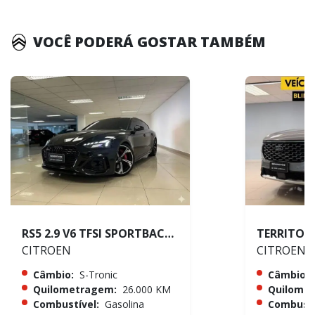
VOCÊ PODERÁ GOSTAR TAMBÉM
RS5 2.9 V6 TFSI SPORTBACK QUATTRO
CITROEN
CITROEN
Câmbio:
S-Tronic
Câmbio:
Quilometragem:
26.000 KM
Quilome
Combustível:
Gasolina
Combustí