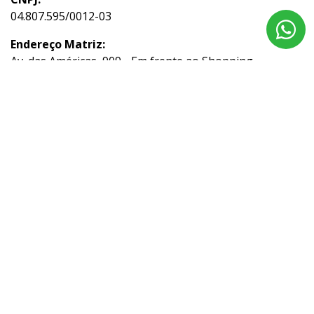
04.807.595/0012-03
Endereço Matriz:
Av. das Américas, 909 - Em frente ao Shopping
Downtown - Barra da Tijuca - Rio de Janeiro-RJ
Aviso de Texto Legal
Acompanhe nossas redes sociais:
No trânsito, enxergar o outro é salvar vidas.