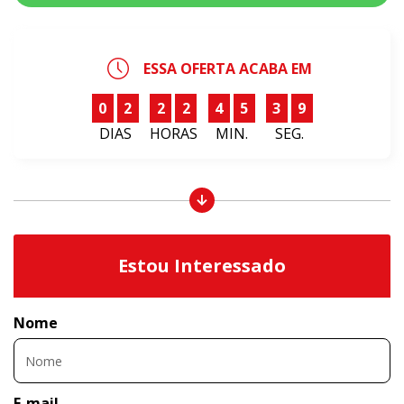
ESSA OFERTA ACABA EM
0
2
2
2
4
5
3
9
DIAS
HORAS
MIN.
SEG.
Estou Interessado
Nome
E-mail