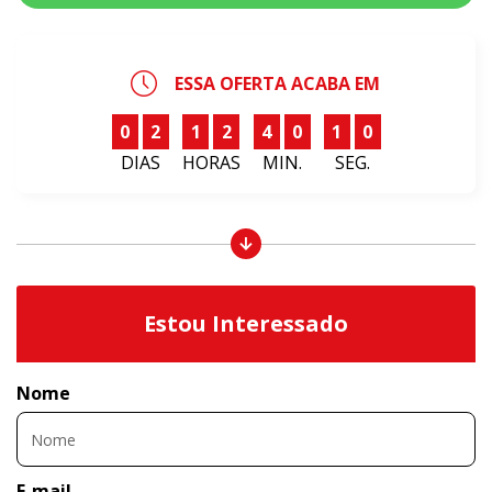
ESSA OFERTA ACABA EM
0
2
1
2
4
0
0
9
DIAS
HORAS
MIN.
SEG.
Estou Interessado
Nome
E-mail