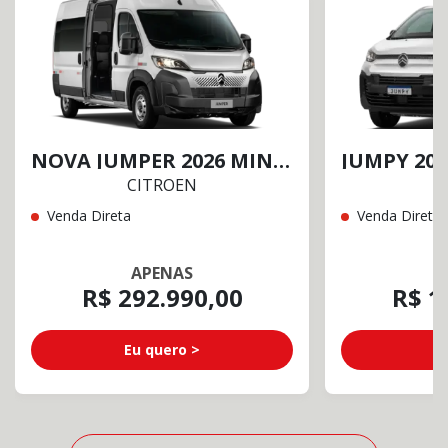
NOVA JUMPER 2026 MINIBUS COMFORT 17+1
CITROEN
C
Venda Direta
Venda Direta
APENAS
R$ 292.990,00
R$ 1
Eu quero >
E